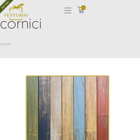
0
cornici
CHI SIAMO
cornici
NEGOZIO
CORNICERIA
LE NOSTRE CASE
CONTATTI
LISTE NOZZE