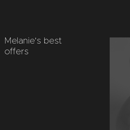
Melanie's best
offers
Teapots &
mugs