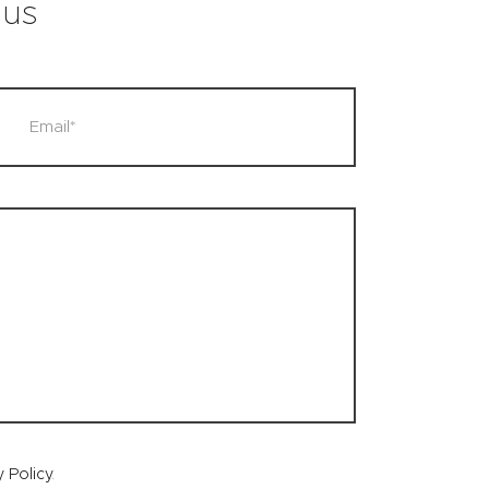
 us
y Policy
.