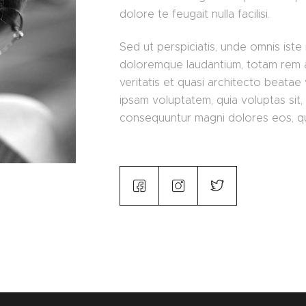
dolore te feugait nulla facilisi.
Sed ut perspiciatis, unde omnis iste
doloremque laudantium, totam rem a
veritatis et quasi architecto beatae
ipsam voluptatem, quia voluptas sit, 
consequuntur magni dolores eos, qu