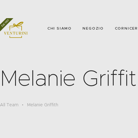
CHI SIAMO
NEGOZIO
CORNICER
Melanie Griffi
All Team
Melanie Griffith