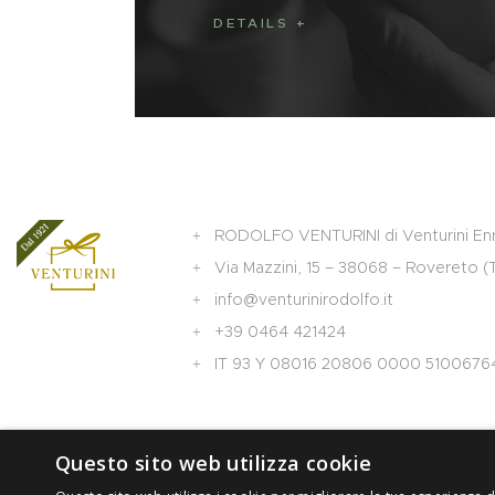
DETAILS
RODOLFO VENTURINI di Venturini Enr
Via Mazzini, 15 – 38068 – Rovereto (
info@venturinirodolfo.it
+39 0464 421424
IT 93 Y 08016 20806 0000 5100676
Questo sito web utilizza cookie