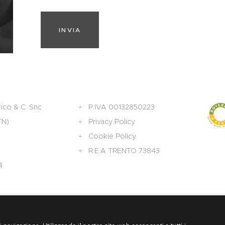
INVIA
ico & C. Snc
P.IVA 00132850223
TN)
Privacy Policy
Cookie Policy
R.E.A TRENTO 73843
4