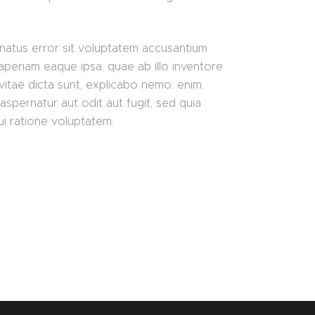
 natus error sit voluptatem accusantium
periam eaque ipsa, quae ab illo inventore
 vitae dicta sunt, explicabo nemo. enim.
aspernatur aut odit aut fugit, sed quia
i ratione voluptatem.