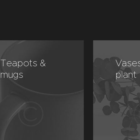
Vases &
Dis
plant pots
bow