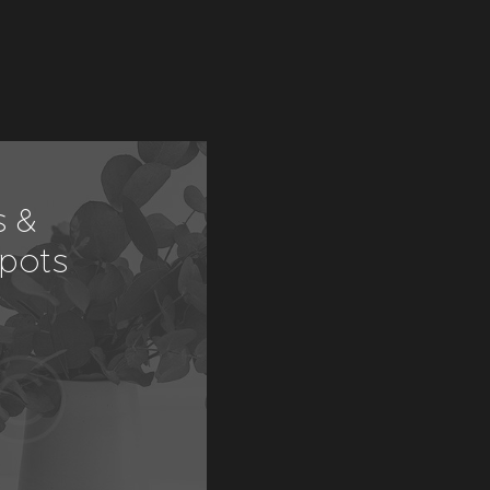
hes &
Decor
ls
objects