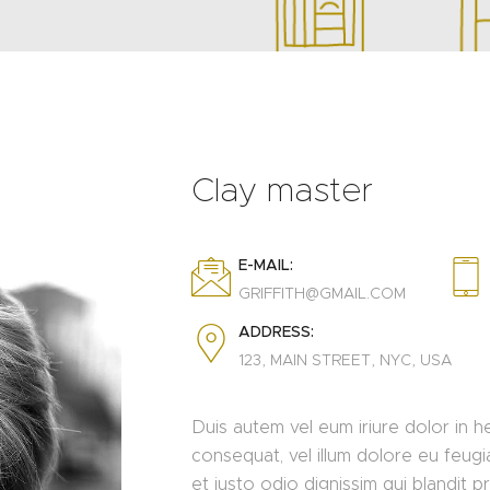
Clay master
E-MAIL:
GRIFFITH@GMAIL.COM
ADDRESS:
123, MAIN STREET, NYC, USA
Duis autem vel eum iriure dolor in he
consequat, vel illum dolore eu feugia
et iusto odio dignissim qui blandit p