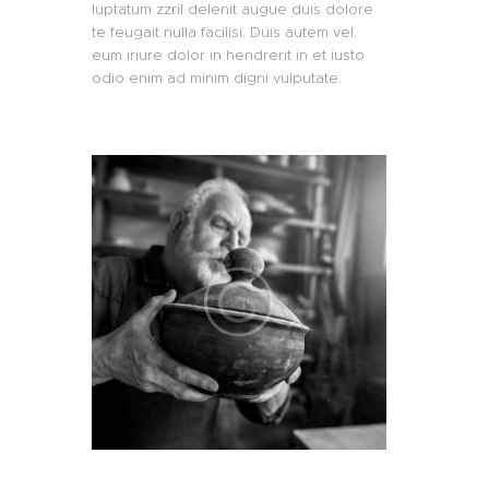
luptatum zzril delenit augue duis dolore
te feugait nulla facilisi. Duis autem vel.
eum iriure dolor in hendrerit in et iusto
odio enim ad minim digni vulputate.