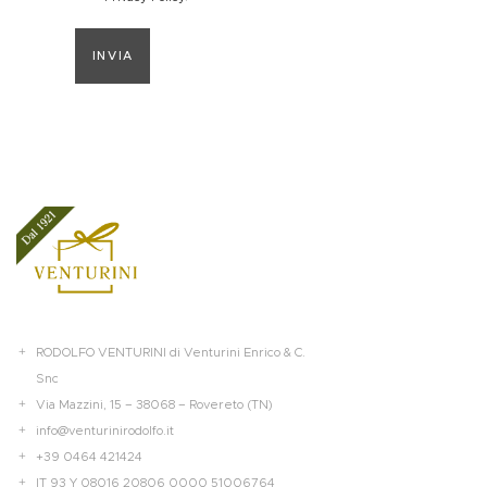
INVIA
RODOLFO VENTURINI di Venturini Enrico & C.
Snc
Via Mazzini, 15 – 38068 – Rovereto (TN)
info@venturinirodolfo.it
+39 0464 421424
IT 93 Y 08016 20806 0000 51006764