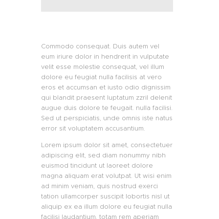
Commodo consequat. Duis autem vel
eum iriure dolor in hendrerit in vulputate
velit esse molestie consequat, vel illum
dolore eu feugiat nulla facilisis at vero
eros et accumsan et iusto odio dignissim
qui blandit praesent luptatum zzril delenit
augue duis dolore te feugait. nulla facilisi.
Sed ut perspiciatis, unde omnis iste natus
error sit voluptatem accusantium.
Lorem ipsum dolor sit amet, consectetuer
adipiscing elit, sed diam nonummy nibh
euismod tincidunt ut laoreet dolore
magna aliquam erat volutpat. Ut wisi enim
ad minim veniam, quis nostrud exerci
tation ullamcorper suscipit lobortis nisl ut
aliquip ex ea illum dolore eu feugiat nulla
facilisi laudantium, totam rem aperiam