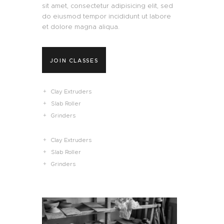
sit amet, consectetur adipisicing elit, sed
do eiusmod tempor incididunt ut labore
et dolore magna aliqua.
JOIN CLASSES
Clay Extruders
Slab Roller
Grinders
Clay Extruders
Slab Roller
Grinders